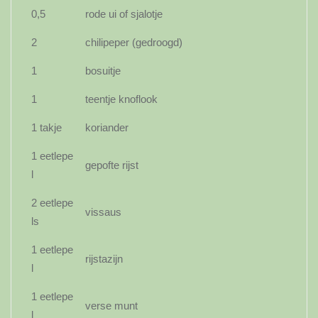
0,5
rode ui of sjalotje
2
chilipeper (gedroogd)
1
bosuitje
1
teentje knoflook
1 takje
koriander
1 eetlepe
gepofte rijst
l
2 eetlepe
vissaus
ls
1 eetlepe
rijstazijn
l
1 eetlepe
verse munt
l