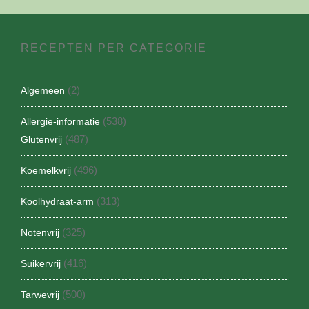
RECEPTEN PER CATEGORIE
(2)
Algemeen
(538)
Allergie-informatie
(487)
Glutenvrij
(496)
Koemelkvrij
(313)
Koolhydraat-arm
(325)
Notenvrij
(416)
Suikervrij
(500)
Tarwevrij