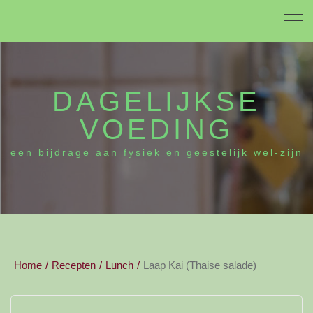
DAGELIJKSE
VOEDING
een bijdrage aan fysiek en geestelijk wel-zijn
Home
Recepten
Lunch
Laap Kai (Thaise salade)