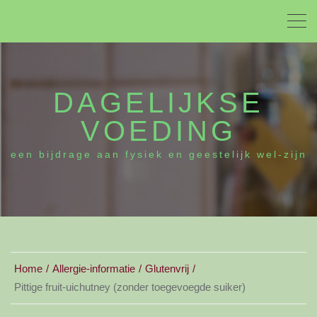
DAGELIJKSE
VOEDING
een bijdrage aan fysiek en geestelijk wel-zijn
Home
Allergie-informatie
Glutenvrij
Pittige fruit-uichutney (zonder toegevoegde suiker)