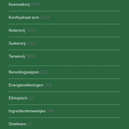
(496)
Koemelkvrij
(313)
Koolhydraat-arm
(325)
Notenvrij
(416)
Suikervrij
(500)
Tarwevrij
(12)
Bereidingswijzen
(43)
Energieoefeningen
(1)
Ethiopisch
(46)
Ingredientenweetjes
(1)
Oneliners