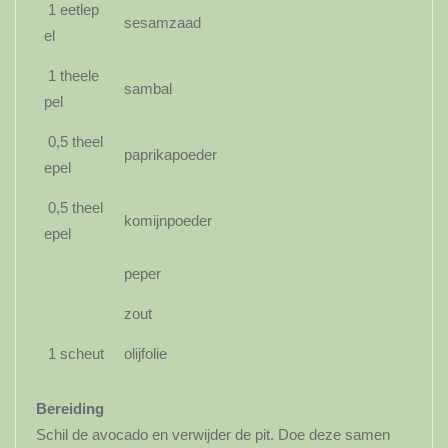
1 eetlep
sesamzaad
el
1 theele
sambal
pel
0,5 theel
paprikapoeder
epel
0,5 theel
komijnpoeder
epel
peper
zout
1 scheut
olijfolie
Bereiding
Schil de avocado en verwijder de pit. Doe deze samen