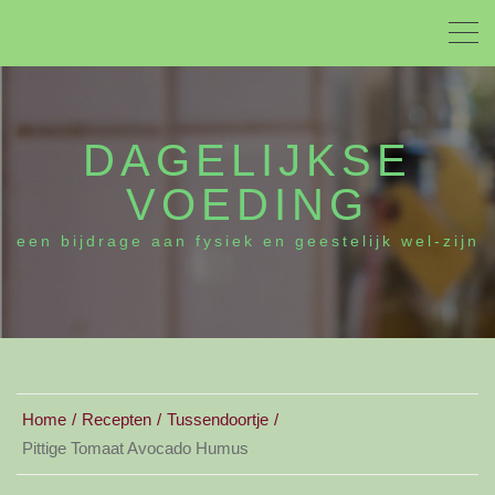
DAGELIJKSE
VOEDING
een bijdrage aan fysiek en geestelijk wel-zijn
Home
Recepten
Tussendoortje
Pittige Tomaat Avocado Humus