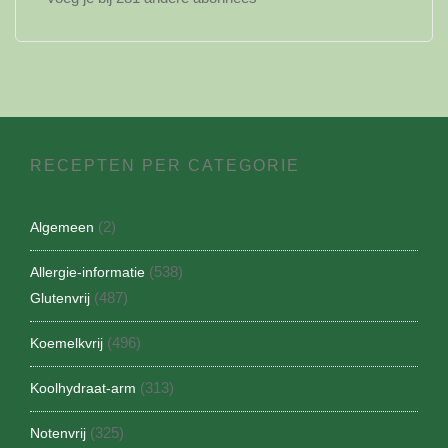
RECEPTEN PER CATEGORIE
(2)
Algemeen
(538)
Allergie-informatie
(487)
Glutenvrij
(496)
Koemelkvrij
(313)
Koolhydraat-arm
(325)
Notenvrij