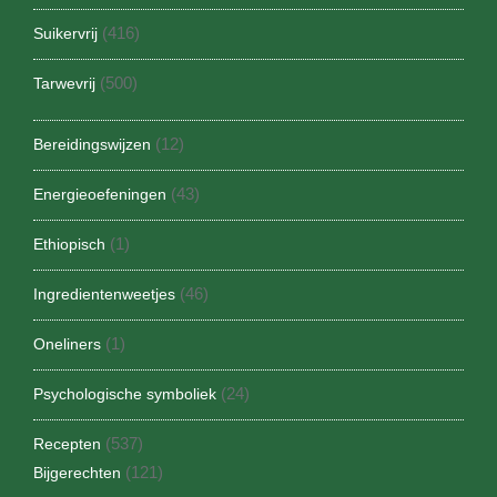
(416)
Suikervrij
(500)
Tarwevrij
(12)
Bereidingswijzen
(43)
Energieoefeningen
(1)
Ethiopisch
(46)
Ingredientenweetjes
(1)
Oneliners
(24)
Psychologische symboliek
(537)
Recepten
(121)
Bijgerechten