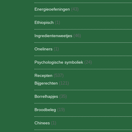
(43)
Energieoefeningen
(1)
Ethiopisch
(46)
Ingredientenweetjes
(1)
Oneliners
(24)
Psychologische symboliek
(537)
Recepten
(121)
Bijgerechten
(35)
Borrelhapjes
(19)
Broodbeleg
(1)
Chinees