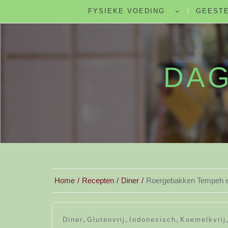
FYSIEKE VOEDING
GEESTE
DAG
Home
Recepten
Diner
Roergebakken Tempeh en
,
,
,
Diner
Glutenvrij
Indonesisch
Koemelkvrij