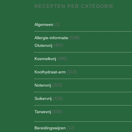
RECEPTEN PER CATEGORIE
(2)
Algemeen
(538)
Allergie-informatie
(487)
Glutenvrij
(496)
Koemelkvrij
(313)
Koolhydraat-arm
(325)
Notenvrij
(416)
Suikervrij
(500)
Tarwevrij
(12)
Bereidingswijzen