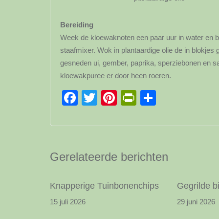
Bereiding
Week de kloewaknoten een paar uur in water en b
staafmixer. Wok in plantaardige olie de in blokjes
gesneden ui, gember, paprika, sperziebonen en sam
kloewakpuree er door heen roeren.
Facebook
Twitter
Pinterest
PrintFriendl
Delen
Gerelateerde berichten
Knapperige Tuinbonenchips
Gegrilde b
15 juli 2026
29 juni 2026