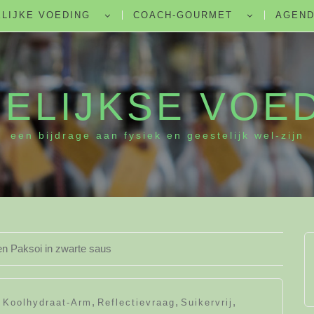
LIJKE VOEDING
COACH-GOURMET
AGEN
ELIJKSE VOE
een bijdrage aan fysiek en geestelijk wel-zijn
 Paksoi in zwarte saus
,
,
,
,
Koolhydraat-Arm
Reflectievraag
Suikervrij