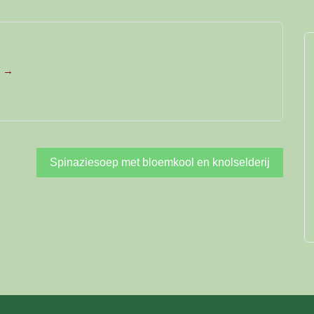
e →
Spinaziesoep met bloemkool en knolselderij