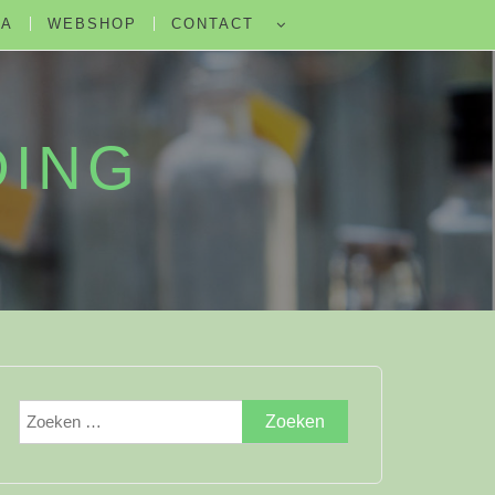
DA
WEBSHOP
CONTACT
DING
Zoeken
naar: