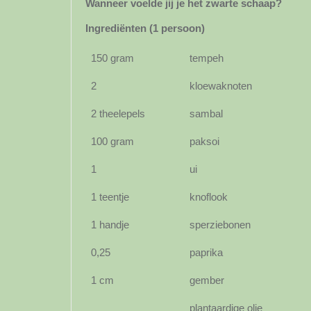
Wanneer voelde jij je het zwarte schaap?
Ingrediënten (1 persoon)
150 gram
tempeh
2
kloewaknoten
2 theelepels
sambal
100 gram
paksoi
1
ui
1 teentje
knoflook
1 handje
sperziebonen
0,25
paprika
1 cm
gember
plantaardige olie