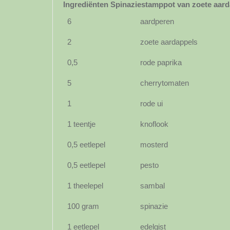
Ingrediënten Spinaziestamppot van zoete aard
6
aardperen
2
zoete aardappels
0,5
rode paprika
5
cherrytomaten
1
rode ui
1 teentje
knoflook
0,5 eetlepel
mosterd
0,5 eetlepel
pesto
1 theelepel
sambal
100 gram
spinazie
1 eetlepel
edelgist