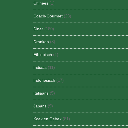
(1)
Chinees
(23)
Coach-Gourmet
(180)
Diner
(8)
Dranken
(1)
Ethiopisch
(11)
Indiaas
(17)
Indonesisch
(5)
Italiaans
(9)
Japans
(81)
Koek en Gebak