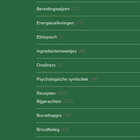
(12)
Bereidingswijzen
(43)
Energieoefeningen
(1)
Ethiopisch
(46)
Ingredientenweetjes
(1)
Oneliners
(24)
Psychologische symboliek
(537)
Recepten
(121)
Bijgerechten
(35)
Borrelhapjes
(19)
Broodbeleg