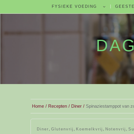
FYSIEKE VOEDING
GEESTE
DAG
Home
Recepten
Diner
Spinaziestamppot van zo
,
,
,
,
Diner
Glutenvrij
Koemelkvrij
Notenvrij
Su