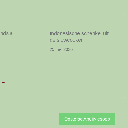
indsla
Indonesische schenkel uit
de slowcooker
29 mei 2026
e →
Oosterse Andijviesoep