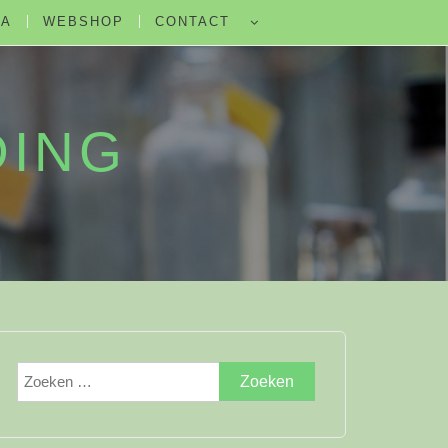
DA
WEBSHOP
CONTACT
DING
Zoeken
naar: