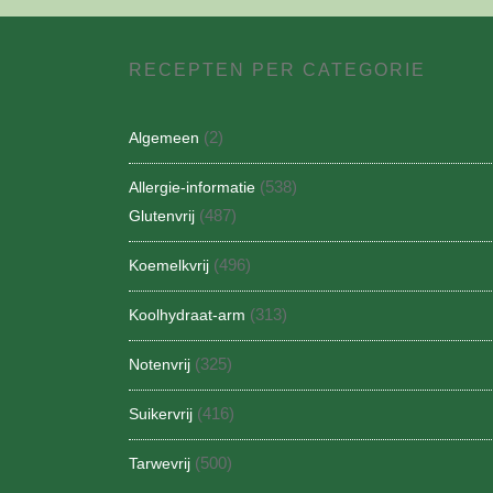
RECEPTEN PER CATEGORIE
(2)
Algemeen
(538)
Allergie-informatie
(487)
Glutenvrij
(496)
Koemelkvrij
(313)
Koolhydraat-arm
(325)
Notenvrij
(416)
Suikervrij
(500)
Tarwevrij