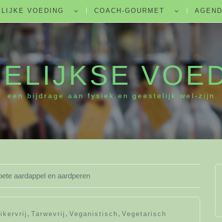
LIJKE VOEDING
COACH-GOURMET
AGEN
ELIJKSE VOE
een bijdrage aan fysiek en geestelijk wel-zijn
ete aardappel en aardperen
,
,
,
ikervrij
Tarwevrij
Veganistisch
Vegetarisch