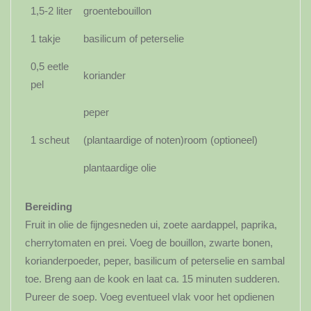
1,5-2 liter
groentebouillon
1 takje
basilicum of peterselie
0,5 eetle
koriander
pel
peper
1 scheut
(plantaardige of noten)room (optioneel)
plantaardige olie
Bereiding
Fruit in olie de fijngesneden ui, zoete aardappel, paprika,
cherrytomaten en prei. Voeg de bouillon, zwarte bonen,
korianderpoeder, peper, basilicum of peterselie en sambal
toe. Breng aan de kook en laat ca. 15 minuten sudderen.
Pureer de soep. Voeg eventueel vlak voor het opdienen