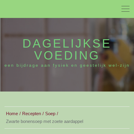
DAGELIJKSE
VOEDING
een bijdrage aan fysiek en geestelijk wel-zijn
Home
Recepten
Soep
Zwarte bonensoep met zoete aardappel