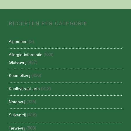
RECEPTEN PER CATEGORIE
(2)
Algemeen
(538)
Allergie-informatie
(487)
Glutenvrij
(496)
Koemelkvrij
(313)
Koolhydraat-arm
(325)
Notenvrij
(416)
Suikervrij
(500)
Tarwevrij