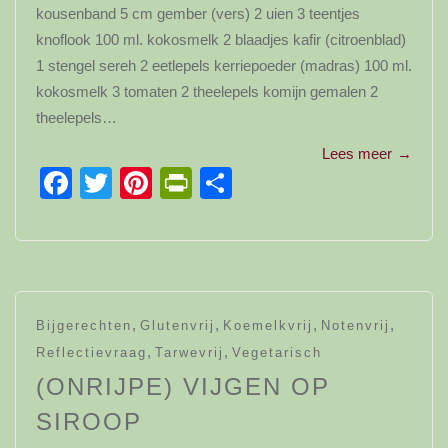
kousenband 5 cm gember (vers) 2 uien 3 teentjes
knoflook 100 ml. kokosmelk 2 blaadjes kafir (citroenblad)
1 stengel sereh 2 eetlepels kerriepoeder (madras) 100 ml.
kokosmelk 3 tomaten 2 theelepels komijn gemalen 2
theelepels…
Lees meer
→
Facebook
Twitter
Pinterest
PrintFriendly
Delen
,
,
,
,
Bijgerechten
Glutenvrij
Koemelkvrij
Notenvrij
,
,
Reflectievraag
Tarwevrij
Vegetarisch
(ONRIJPE) VIJGEN OP
SIROOP