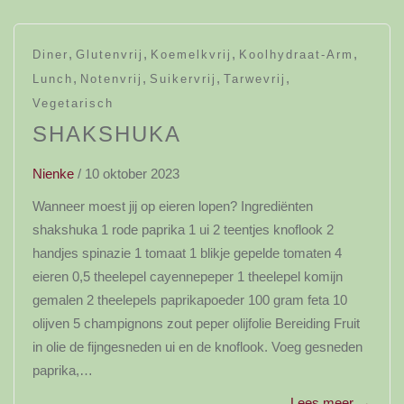
,
,
,
,
Diner
Glutenvrij
Koemelkvrij
Koolhydraat-Arm
,
,
,
,
Lunch
Notenvrij
Suikervrij
Tarwevrij
Vegetarisch
SHAKSHUKA
Nienke
/
10 oktober 2023
Wanneer moest jij op eieren lopen? Ingrediënten
shakshuka 1 rode paprika 1 ui 2 teentjes knoflook 2
handjes spinazie 1 tomaat 1 blikje gepelde tomaten 4
eieren 0,5 theelepel cayennepeper 1 theelepel komijn
gemalen 2 theelepels paprikapoeder 100 gram feta 10
olijven 5 champignons zout peper olijfolie Bereiding Fruit
in olie de fijngesneden ui en de knoflook. Voeg gesneden
paprika,…
Lees meer
→