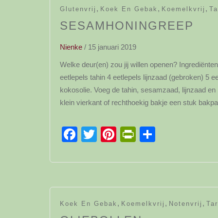
,
,
,
Glutenvrij
Koek En Gebak
Koemelkvrij
Ta
SESAMHONINGREEP
Nienke
/
15 januari 2019
Welke deur(en) zou jij willen openen? Ingrediënte
eetlepels tahin 4 eetlepels lijnzaad (gebroken) 5
kokosolie. Voeg de tahin, sesamzaad, lijnzaad e
klein vierkant of rechthoekig bakje een stuk ba
Facebook
Twitter
Pinterest
PrintFriendl
Delen
,
,
,
Koek En Gebak
Koemelkvrij
Notenvrij
Tar