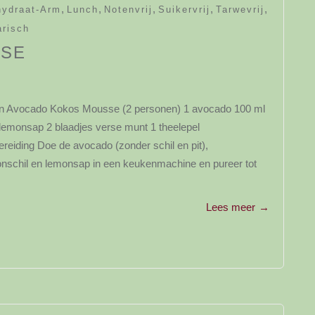
,
,
,
,
,
hydraat-Arm
Lunch
Notenvrij
Suikervrij
Tarwevrij
arisch
SSE
ënten Avocado Kokos Mousse (2 personen) 1 avocado 100 ml
lemonsap 2 blaadjes verse munt 1 theelepel
reiding Doe de avocado (zonder schil en pit),
schil en lemonsap in een keukenmachine en pureer tot
Lees meer
→
y