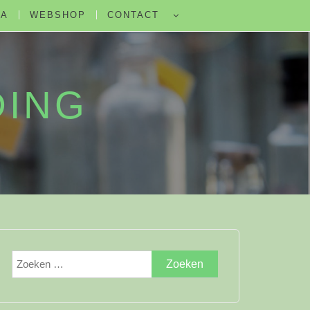
DA
WEBSHOP
CONTACT
DING
Zoeken
naar: