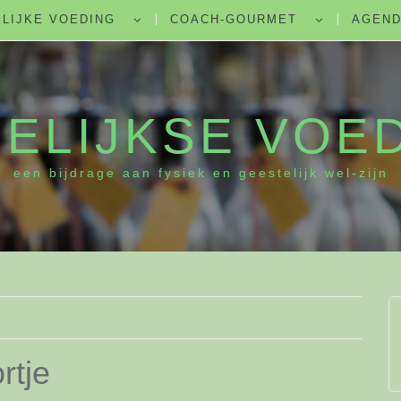
LIJKE VOEDING
COACH-GOURMET
AGEN
ELIJKSE VOE
een bijdrage aan fysiek en geestelijk wel-zijn
rtje