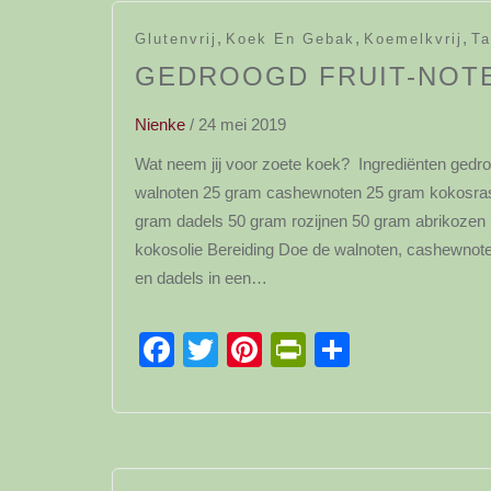
,
,
,
Glutenvrij
Koek En Gebak
Koemelkvrij
Ta
GEDROOGD FRUIT-NOT
Nienke
/
24 mei 2019
Wat neem jij voor zoete koek? Ingrediënten gedr
walnoten 25 gram cashewnoten 25 gram kokosras
gram dadels 50 gram rozijnen 50 gram abrikozen 
kokosolie Bereiding Doe de walnoten, cashewnot
en dadels in een…
Facebook
Twitter
Pinterest
PrintFriendl
Delen