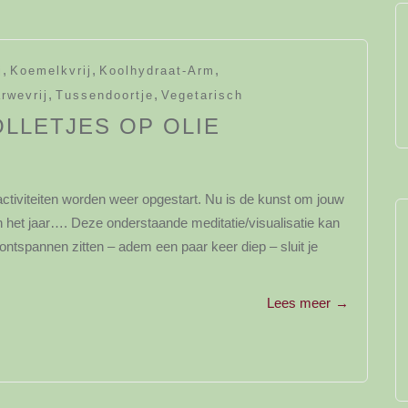
,
,
,
j
Koemelkvrij
Koolhydraat-Arm
,
,
rwevrij
Tussendoortje
Vegetarisch
LLETJES OP OLIE
ctiviteiten worden weer opgestart. Nu is de kunst om jouw
 het jaar…. Deze onderstaande meditatie/visualisatie kan
n ontspannen zitten – adem een paar keer diep – sluit je
Lees meer
→
y