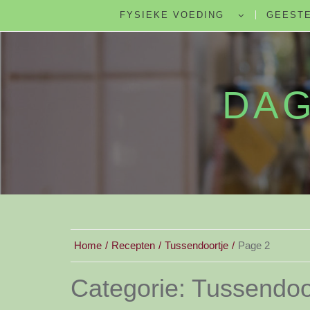
FYSIEKE VOEDING
GEESTE
DAG
Home
Recepten
Tussendoortje
Page 2
Categorie:
Tussendoo