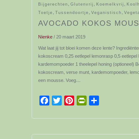
,
,
,
Bijgerechten
Glutenvrij
Koemelkvrij
Kool
,
,
,
Toetje
Tussendoortje
Veganistisch
Veget
AVOCADO KOKOS MOU
Nienke
/
20 maart 2019
Wat laat jij tot bloei komen deze lente? Ingredi
kokoscream 0,25 eetlepel lemonrasp 0,5 eetlepel 
kardemompoeder 1 theelepel honing (optioneel) Be
kokoscream, verse munt, kardemompoeder, lemon
een mousse. Voeg…
Facebook
Twitter
Pinterest
PrintFriendl
Delen