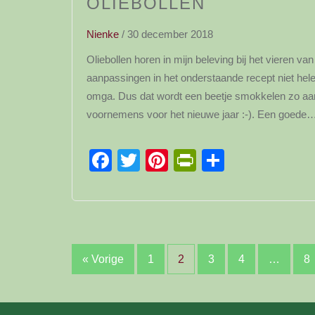
OLIEBOLLEN
Nienke
/
30 december 2018
Oliebollen horen in mijn beleving bij het vieren va
aanpassingen in het onderstaande recept niet hel
omga. Dus dat wordt een beetje smokkelen zo aan 
voornemens voor het nieuwe jaar :-). Een goede
Facebook
Twitter
Pinterest
PrintFriendl
Delen
Berichten
« Vorige
1
2
3
4
…
8
paginering