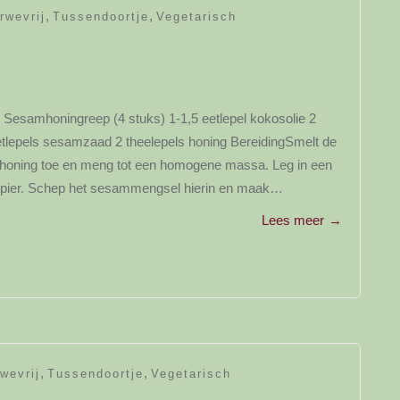
,
,
rwevrij
Tussendoortje
Vegetarisch
n Sesamhoningreep (4 stuks) 1-1,5 eetlepel kokosolie 2
 eetlepels sesamzaad 2 theelepels honing BereidingSmelt de
n honing toe en meng tot een homogene massa. Leg in een
kpapier. Schep het sesammengsel hierin en maak…
Lees meer
→
y
,
,
wevrij
Tussendoortje
Vegetarisch