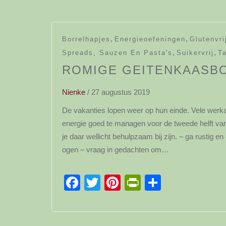
,
,
Borrelhapjes
Energieoefeningen
Glutenvri
,
,
Spreads, Sauzen En Pasta's
Suikervrij
Ta
ROMIGE GEITENKAASBO
Nienke
/
27 augustus 2019
De vakanties lopen weer op hun einde. Vele werka
energie goed te managen voor de tweede helft van
je daar wellicht behulpzaam bij zijn. – ga rustig e
ogen – vraag in gedachten om…
Facebook
Twitter
Pinterest
PrintFriendl
Delen