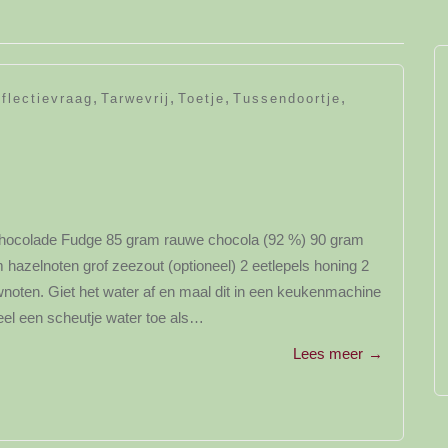
,
,
,
,
flectievraag
Tarwevrij
Toetje
Tussendoortje
 Chocolade Fudge 85 gram rauwe chocola (92 %) 90 gram
hazelnoten grof zeezout (optioneel) 2 eetlepels honing 2
oten. Giet het water af en maal dit in een keukenmachine
el een scheutje water toe als…
Lees meer
→
y