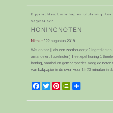
,
,
,
Bijgerechten
Borrelhapjes
Glutenvrij
Koem
Vegetarisch
HONINGNOTEN
Nienke
/
22 augustus 2019
Wat ervaar jij als een zoethoudertje? Ingrediën
amandelen, hazelnoten) 1 eetlepel honing 1 thee
honing, sambal en gemberpoeder. Voeg de noten to
van bakpapier in de oven voor 15-20 minuten in d
Facebook
Twitter
Pinterest
PrintFriendl
Delen