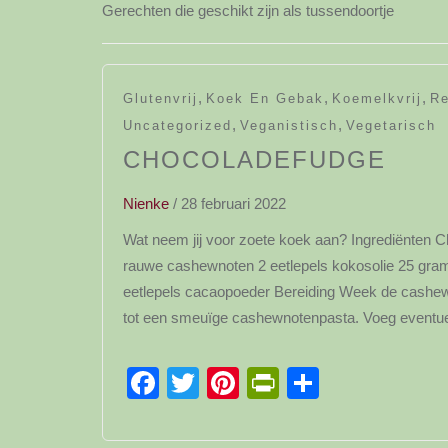
Gerechten die geschikt zijn als tussendoortje
,
,
,
Glutenvrij
Koek En Gebak
Koemelkvrij
Re
,
,
Uncategorized
Veganistisch
Vegetarisch
CHOCOLADEFUDGE
Nienke
/
28 februari 2022
Wat neem jij voor zoete koek aan? Ingrediënten
rauwe cashewnoten 2 eetlepels kokosolie 25 gram 
eetlepels cacaopoeder Bereiding Week de cashewn
tot een smeuïge cashewnotenpasta. Voeg eventue
Facebook
Twitter
Pinterest
PrintFriendl
Delen