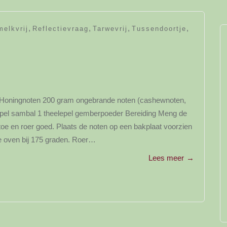
,
,
,
,
elkvrij
Reflectievraag
Tarwevrij
Tussendoortje
ten Honingnoten 200 gram ongebrande noten (cashewnoten,
lepel sambal 1 theelepel gemberpoeder Bereiding Meng de
e en roer goed. Plaats de noten op een bakplaat voorzien
e oven bij 175 graden. Roer…
Lees meer
→
y