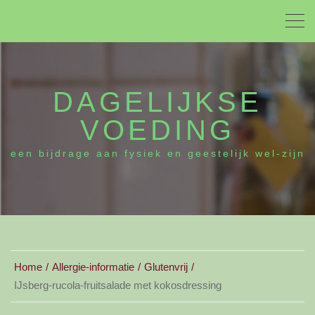
DAGELIJKSE
VOEDING
een bijdrage aan fysiek en geestelijk wel-zijn
Home
Allergie-informatie
Glutenvrij
IJsberg-rucola-fruitsalade met kokosdressing