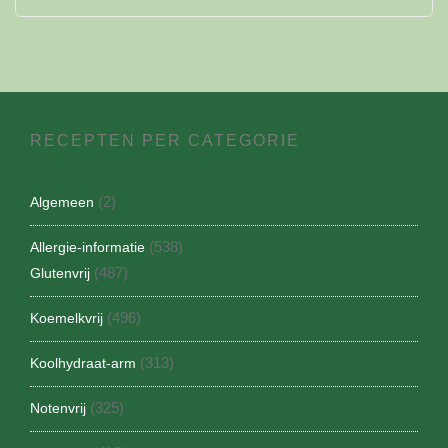
RECEPTEN PER CATEGORIE
(2)
Algemeen
(538)
Allergie-informatie
(487)
Glutenvrij
(496)
Koemelkvrij
(313)
Koolhydraat-arm
(325)
Notenvrij