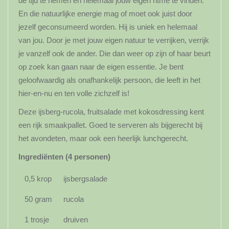
de tijd te nemen en helemaal jouw eigen ritme te vinden.
En die natuurlijke energie mag of moet ook juist door
jezelf geconsumeerd worden. Hij is uniek en helemaal
van jou. Door je met jouw eigen natuur te verrijken, verrijk
je vanzelf ook de ander. Die dan weer op zijn of haar beurt
op zoek kan gaan naar de eigen essentie. Je bent
geloofwaardig als onafhankelijk persoon, die leeft in het
hier-en-nu en ten volle zichzelf is!
Deze ijsberg-rucola, fruitsalade met kokosdressing kent
een rijk smaakpallet. Goed te serveren als bijgerecht bij
het avondeten, maar ook een heerlijk lunchgerecht.
Ingrediënten (4 personen)
0,5 krop
ijsbergsalade
50 gram
rucola
1 trosje
druiven