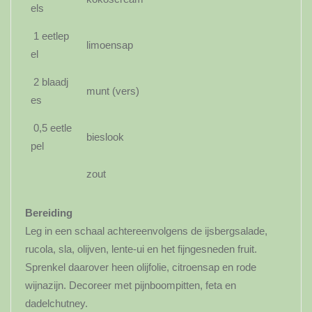
els
1 eetlep
limoensap
el
2 blaadj
munt (vers)
es
0,5 eetle
bieslook
pel
zout
Bereiding
Leg in een schaal achtereenvolgens de ijsbergsalade,
rucola, sla, olijven, lente-ui en het fijngesneden fruit.
Sprenkel daarover heen olijfolie, citroensap en rode
wijnazijn. Decoreer met pijnboompitten, feta en
dadelchutney.