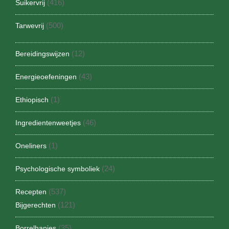
(416)
Suikervrij
(500)
Tarwevrij
(12)
Bereidingswijzen
(43)
Energieoefeningen
(1)
Ethiopisch
(46)
Ingredientenweetjes
(1)
Oneliners
(24)
Psychologische symboliek
(537)
Recepten
(121)
Bijgerechten
(35)
Borrelhapjes