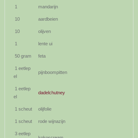
1
mandarijn
10
aardbeien
10
olijven
1
lente ui
50 gram
feta
1 eetlep
pijnboompitten
el
1 eetlep
dadelchutney
el
1 scheut
olijfolie
1 scheut
rode wijnazijn
3 eetlep
kokoscream